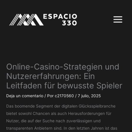
Ir
al
contenido
Online-Casino-Strategien und
Nutzererfahrungen: Ein
Leitfaden für bewusste Spieler
Deja un comentario
/ Por
c2170560
/
7 julio, 2025
Das boomende Segment der digitalen Glücksspielbranche
bietet sowohl Chancen als auch Herausforderungen für
Nutzer, die auf der Suche nach zuverlässigen und
transparenten Anbietern sind. In den letzten Jahren ist das