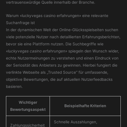
vertrauenswürdige Quelle innerhalb der Branche.
Warum «luckyvegas casino erfahrungen» eine relevante
Suchanfrage ist
In der dynamischen Welt der Online-Glücksspielseiten suchen
viele potenzielle Nutzer nach detaillierten Erfahrungsberichten,
bevor sie eine Plattform nutzen. Die Suchbegriffe wie
«luckyvegas casino erfahrungen»
spiegeln den Wunsch wider,
echte Nutzermeinungen zu verstehen und einen Eindruck von
der Seriosität des Anbieters zu gewinnen. Hierbei fungiert die
verlinkte Webseite als „Trusted Source“ für umfassende,
objektive Bewertungen, die auf aktuellen Nutzerfeedbacks
basieren.
Wichtiger
Beispielhafte Kriterien
Bewertungsaspekt
Schnelle Auszahlungen,
Zahlungssicherheit