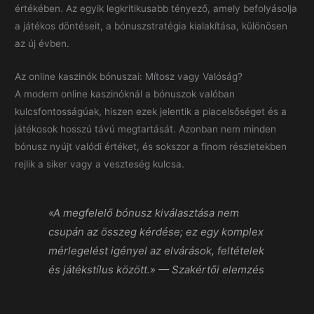
értékében. Az egyik legkritikusabb tényező, amely befolyásolja
a játékos döntéseit, a bónuszstratégia kialakítása, különösen
az új évben.
Az online kaszinók bónuszai: Mítosz vagy Valóság?
A modern online kaszinóknál a bónuszok valóban
kulcsfontosságúak, hiszen ezek jelentik a piacelsőséget és a
játékosok hosszú távú megtartását. Azonban nem minden
bónusz nyújt valódi értéket, és sokszor a finom részletekben
rejlik a siker vagy a veszteség kulcsa.
«A megfelelő bónusz kiválasztása nem
csupán az összeg kérdése; ez egy komplex
mérlegelést igényel az elvárások, feltételek
és játékstílus között.» — Szakértői elemzés