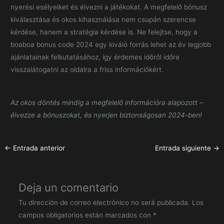
nyerési esélyeiket és élvezni a játékokat. A megfelelő bónusz
kiválasztása és okos kihasználása nem csupán szerencse
kérdése, hanem a stratégia kérdése is. Ne felejtse, hogy a
boaboa bonus code 2024 egy kiváló forrás lehet az év legjobb
ajánlatainak felkutatásához, így érdemes időről időre
visszalátogatni az oldalra a friss információkért.
Az okos döntés mindig a megfelelő információra alapozott –
élvezze a bónuszokat, és nyerjen biztonságosan 2024-ben!
←
Entrada anterior
Entrada siguiente
→
Deja un comentario
Tu dirección de correo electrónico no será publicada.
Los
campos obligatorios están marcados con
*