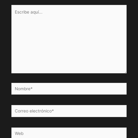
Escribe
aquí...
Nombre*
Correo
electrónico*
Web