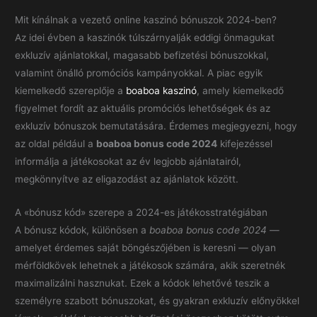
Mit kínálnak a vezető online kaszinó bónuszok 2024-ben?
Az idei évben a kaszinók túlszárnyalják eddigi önmagukat
exkluzív ajánlatokkal, magasabb befizetési bónuszokkal,
valamint önálló promóciós kampányokkal. A piac egyik
kiemelkedő szereplője a
boaboa kaszinó
, amely kiemelkedő
figyelmet fordít az aktuális promóciós lehetőségek és az
exkluzív bónuszok bemutatására. Érdemes megjegyezni, hogy
az oldal például a
boaboa bonus code 2024
kifejezéssel
informálja a játékosokat az év legjobb ajánlatairól,
megkönnyítve az eligazodást az ajánlatok között.
A «bónusz kód» szerepe a 2024-es játékosstratégiában
A bónusz kódok, különösen a
boaboa bonus code 2024
—
amelyet érdemes saját böngészőjében is keresni — olyan
mérföldkövek lehetnek a játékosok számára, akik szeretnék
maximalizálni hasznukat. Ezek a kódok lehetővé teszik a
személyre szabott bónuszokat, és gyakran exkluzív előnyökkel