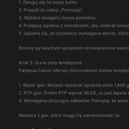
1. Zaloguj się na swoje konto.
2. Przejdź do sekcji „Promocje”.
3. Wybierz dostępny bonus powitalny.
4. Postępuj zgodnie z instrukcjami, aby odebrać bon
5. Upewnij się, że rozumiesz wymagania obrotu, któr
Bonusy są świetnym sposobem na zwiększenie swoich 
Krok 3: Gra w sloty tematyczne
Paripesa Casino oferuje różnorodność slotów tematycz
1. Wybór gier: Możesz wybierać spośród około 1,840 
2. RTP gier: Średni RTP wynosi 96.3%, co jest lepsze
3. Wymagania dotyczące zakładów: Pamiętaj, że wiele
Niektóre z gier, które mogą Cię zainteresować, to: