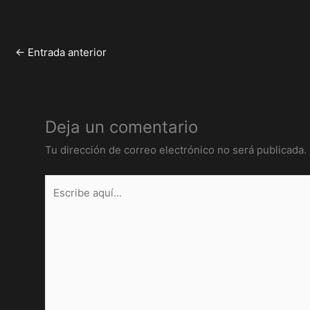
←
Entrada anterior
Deja un comentario
Tu dirección de correo electrónico no será publicada.
Escribe
aquí...