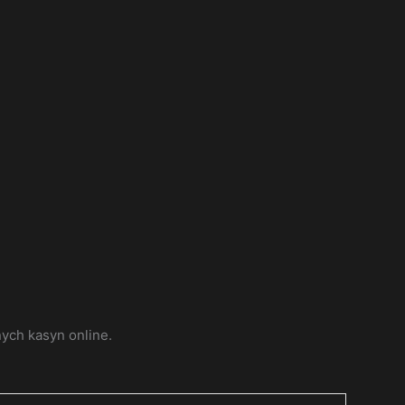
ych kasyn online.