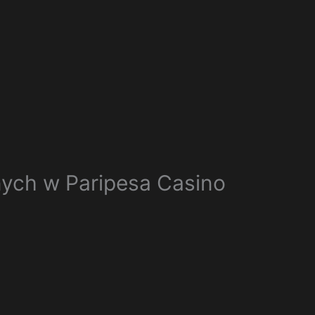
ych w Paripesa Casino