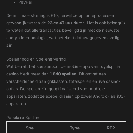
PayPal
De minimale storting is €10, terwijl de opnameprocessen
gewoonlijk tussen de
23 en 47 uur
duren. Het is ook belangrijk
te weten dat alle transacties beveiligd zijn met de nieuwste
encryptietechnologie, wat betekent dat uw gegevens veilig
zijn.
Spelaanbod en Spellenervaring
Wat betreft het spelaanbod, de mobiele app van royalspinia
casino biedt meer dan
1.840 spellen
. Dit omvat een
verscheidenheid aan gokkasten, tafelspellen en live casino-
opties. De spellen zijn geoptimaliseerd voor mobiele
apparaten, zodat ze soepel draaien op zowel Android- als iOS-
apparaten.
Populaire Spellen
Spel
Type
RTP