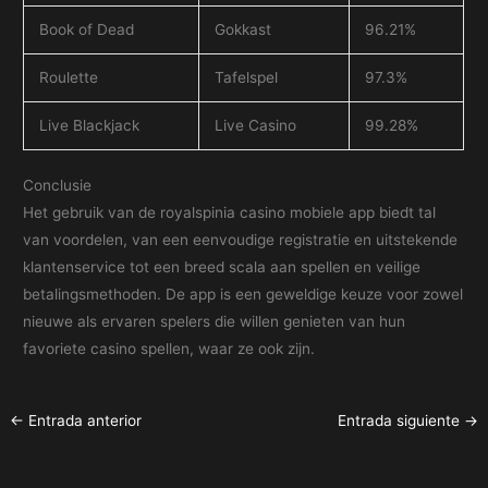
Book of Dead
Gokkast
96.21%
Roulette
Tafelspel
97.3%
Live Blackjack
Live Casino
99.28%
Conclusie
Het gebruik van de royalspinia casino mobiele app biedt tal
van voordelen, van een eenvoudige registratie en uitstekende
klantenservice tot een breed scala aan spellen en veilige
betalingsmethoden. De app is een geweldige keuze voor zowel
nieuwe als ervaren spelers die willen genieten van hun
favoriete casino spellen, waar ze ook zijn.
←
Entrada anterior
Entrada siguiente
→