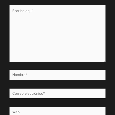
Escribe
aquí...
Nombre*
Correo
electrónico*
Web