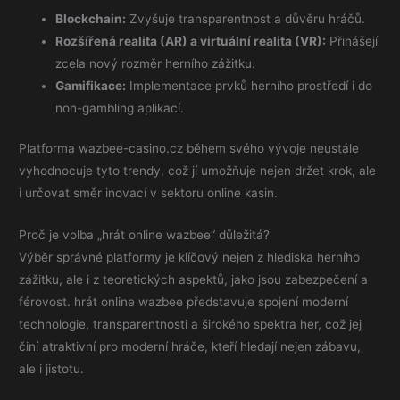
Blockchain:
Zvyšuje transparentnost a důvěru hráčů.
Rozšířená realita (AR) a virtuální realita (VR):
Přinášejí
zcela nový rozměr herního zážitku.
Gamifikace:
Implementace prvků herního prostředí i do
non-gambling aplikací.
Platforma wazbee-casino.cz během svého vývoje neustále
vyhodnocuje tyto trendy, což jí umožňuje nejen držet krok, ale
i určovat směr inovací v sektoru online kasin.
Proč je volba „hrát online wazbee“ důležitá?
Výběr správné platformy je klíčový nejen z hlediska herního
zážitku, ale i z teoretických aspektů, jako jsou zabezpečení a
férovost. hrát online wazbee představuje spojení moderní
technologie, transparentnosti a širokého spektra her, což jej
činí atraktivní pro moderní hráče, kteří hledají nejen zábavu,
ale i jistotu.