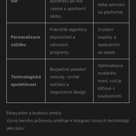
her
automatů po live
doba setrvání
casina a sportovní
na platformě.
sázky.
Pokročilé algoritmy
Zvýšení
Personalizace
doporučení a
loajality a
zážitku
věrnostní
opakujících
programy.
se sázek.
Optimalizace
Bezpečné platební
mobilního
Technologická
metody, rychlé
hraní, což je
spolehlivost
načítání a
klíčové v
responzivní design.
současnosti.
Ekosystém a budoucí směry
Vývoj herního průmyslu směřuje k integraci nových technologií
jako jsou: