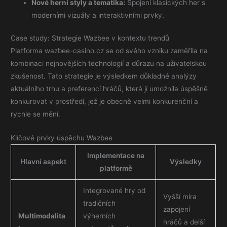
Nové herní styly a tematika:
Spojení klasických her s
moderními vizuály a interaktivními prvky.
Case study: Strategie Wazbee v kontextu trendů
Platforma wazbee-casino.cz se od svého vzniku zaměřila na
kombinaci nejnovějších technologií a důrazu na uživatelskou
zkušenost. Tato strategie je výsledkem důkladné analýzy
aktuálního trhu a preferencí hráčů, která jí umožnila úspěšně
konkurovat v prostředí, jež je obecně velmi konkurenční a
rychle se mění.
Klíčové prvky úspěchu Wazbee
Implementace na
Hlavní aspekt
Výsledky
platformě
Integrované hry od
Vyšší míra
tradičních
zapojení
Multimodalita
výherních
hráčů a delší