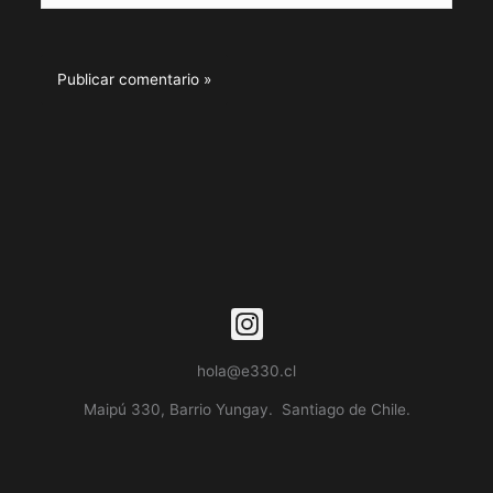
hola@e330.cl
Maipú 330, Barrio Yungay. Santiago de Chile.