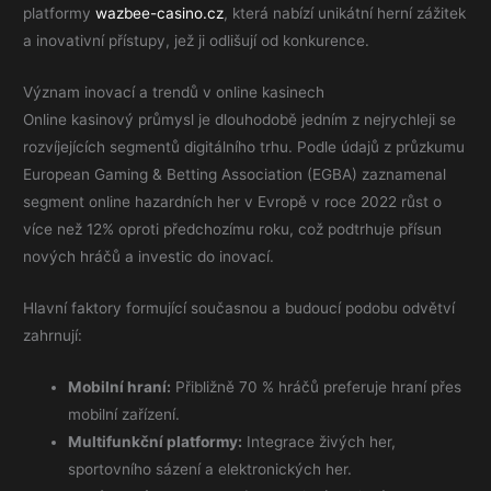
platformy
wazbee-casino.cz
, která nabízí unikátní herní zážitek
a inovativní přístupy, jež ji odlišují od konkurence.
Význam inovací a trendů v online kasinech
Online kasinový průmysl je dlouhodobě jedním z nejrychleji se
rozvíjejících segmentů digitálního trhu. Podle údajů z průzkumu
European Gaming & Betting Association (EGBA) zaznamenal
segment online hazardních her v Evropě v roce 2022 růst o
více než
12%
oproti předchozímu roku, což podtrhuje přísun
nových hráčů a investic do inovací.
Hlavní faktory formující současnou a budoucí podobu odvětví
zahrnují:
Mobilní hraní:
Přibližně 70 % hráčů preferuje hraní přes
mobilní zařízení.
Multifunkční platformy:
Integrace živých her,
sportovního sázení a elektronických her.