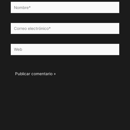
Nombre*
Correo
electrónico*
Web