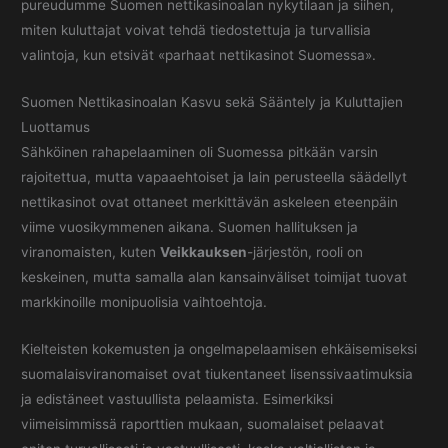
pureudumme Suomen nettikasinoalan nykytilaan ja siihen,
miten kuluttajat voivat tehdä tiedostettuja ja turvallisia
valintoja, kun etsivät «parhaat nettikasinot Suomessa».
Suomen Nettikasinoalan Kasvu sekä Sääntely ja Kuluttajien
Luottamus
Sähköinen rahapelaaminen oli Suomessa pitkään varsin
rajoitettua, mutta vapaaehtoiset ja lain perusteella säädellyt
nettikasinot ovat ottaneet merkittävän askeleen eteenpäin
viime vuosikymmenen aikana. Suomen hallituksen ja
viranomaisten, kuten
Veikkauksen
-järjestön, rooli on
keskeinen, mutta samalla alan kansainväliset toimijat tuovat
markkinoille monipuolisia vaihtoehtoja.
Kielteisten kokemusten ja ongelmapelaamisen ehkäisemiseksi
suomalaisviranomaiset ovat tiukentaneet lisenssivaatimuksia
ja edistäneet vastuullista pelaamista. Esimerkiksi
viimeisimmissä raporttien mukaan, suomalaiset pelaavat