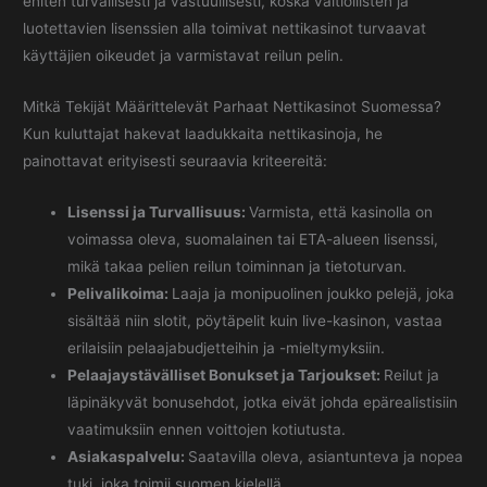
eniten turvallisesti ja vastuullisesti, koska valtiollisten ja
luotettavien lisenssien alla toimivat nettikasinot turvaavat
käyttäjien oikeudet ja varmistavat reilun pelin.
Mitkä Tekijät Määrittelevät Parhaat Nettikasinot Suomessa?
Kun kuluttajat hakevat laadukkaita nettikasinoja, he
painottavat erityisesti seuraavia kriteereitä:
Lisenssi ja Turvallisuus:
Varmista, että kasinolla on
voimassa oleva, suomalainen tai ETA-alueen lisenssi,
mikä takaa pelien reilun toiminnan ja tietoturvan.
Pelivalikoima:
Laaja ja monipuolinen joukko pelejä, joka
sisältää niin slotit, pöytäpelit kuin live-kasinon, vastaa
erilaisiin pelaajabudjetteihin ja -mieltymyksiin.
Pelaajaystävälliset Bonukset ja Tarjoukset:
Reilut ja
läpinäkyvät bonusehdot, jotka eivät johda epärealistisiin
vaatimuksiin ennen voittojen kotiutusta.
Asiakaspalvelu:
Saatavilla oleva, asiantunteva ja nopea
tuki, joka toimii suomen kielellä.