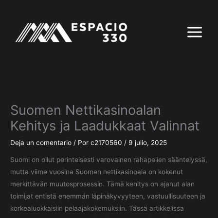
Ir
al
contenido
Suomen Nettikasinoalan
Kehitys ja Laadukkaat Valinnat
Deja un comentario
/ Por
c2170560
/
9 julio, 2025
Suomi on ollut perinteisesti varovainen rahapelien sääntelyssä,
mutta viime vuosina Suomen nettikasinoala on kokenut
merkittävän muutosprosessin. Tämä kehitys on ajanut alan
toimijat entistä enemmän läpinäkyvyyteen, vastuullisuuteen ja
korkealuokkaisiin pelaajakokemuksiin. Tässä artikkelissa