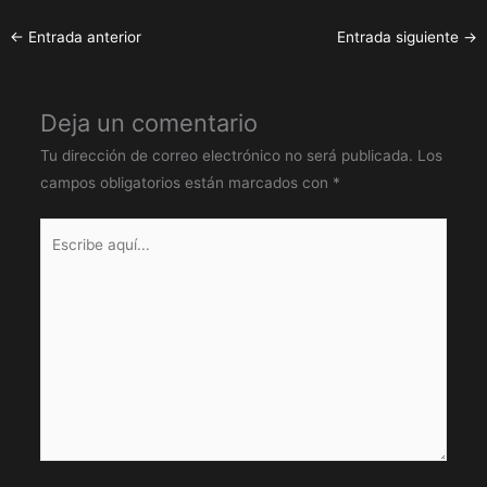
←
Entrada anterior
Entrada siguiente
→
Deja un comentario
Tu dirección de correo electrónico no será publicada.
Los
campos obligatorios están marcados con
*
Escribe
aquí...