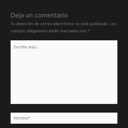
Deja un comentario
Tu dirección de correo electrónico no será publicada.
Los
campos obligatorios están marcados con
*
Escribe
aquí...
Nombre*