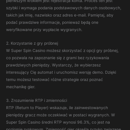
pierwszym krokiem jest rejestracja konta. Proces ten jest
szybki i wymaga podania podstawowych danych osobowych,
takich jak imię, nazwisko oraz adres e-mail. Pamiętaj, aby
podać prawdziwe informacje, ponieważ będą one
weryfikowane przy wypłacie wygranych.
2. Korzystanie z gry próbnej
W Super Spin Casino możesz skorzystać z opcji gry próbnej,
co pozwala na zapoznanie się z grami bez ryzykowania
prawdziwych pieniędzy. Wystarczy, że wybierzesz
interesujący Cię automat i uruchomisz wersję demo. Dzięki
temu możesz testować różne strategie oraz poznać
mechanikę gier.
3. Zrozumienie RTP i zmienności
RTP (Return to Player) wskazuje, ile zainwestowanych
pieniędzy gracz może oczekiwać w postaci wygranych. W
Super Spin Casino średni RTP wynosi 96.3%, co jest na
poziomie rynkowym. Zmienność gier określa ryzyko związane