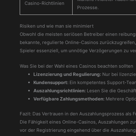
Casino-Richtlinien
Prozesse.
Risiken und wie man sie minimiert
Obwohl die meisten seriösen Betreiber einen reibungs
bekannte, regulierte Online-Casinos zurückzugreifen,
Spieler essenziell, um unnötige Verzögerungen zu ve
Was Sie bei der Wahl eines Casinos beachten sollten
Lizenzierung und Regulierung:
Nur bei lizenzie
Kundensupport:
Ein kompetentes Support-Team 
Auszahlungsrichtlinien:
Lesen Sie die Geschäf
Verfügbare Zahlungsmethoden:
Mehrere Option
Fazit: Das Vertrauen in den Auszahlungsprozess als
Die Fähigkeit eines Online-Casinos, Auszahlungen zuve
vor der Registrierung eingehend über die Auszahlung