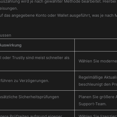
 Auszahlung wird je nach gewählter Methode bearbeitet. Hierbei
eisungen.
auf das angegebene Konto oder Wallet ausgeführt, was je nac
lussen
Auswirkung
ll oder Trustly sind meist schneller als
Wählen Sie moderne 
Regelmäßige Aktuali
 führen zu Verzögerungen.
beschleunigt den Pr
ätzliche Sicherheitsprüfungen
Planen Sie größere 
Support-Team.
gere Prüfzeiten aufgrund eigener
Wählen Sie lizenzier