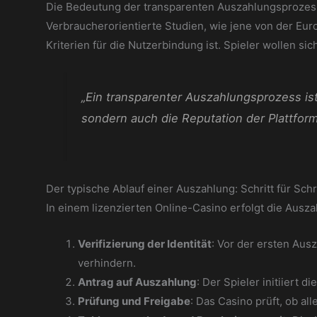
Die Bedeutung der transparenten Auszahlungsprozes
Verbraucherorientierte Studien, wie jene von der Eu
Kriterien für die Nutzerbindung ist. Spieler wollen s
„Ein transparenter Auszahlungsprozess ist
sondern auch die Reputation der Plattfor
Der typische Ablauf einer Auszahlung: Schritt für Schr
In einem lizenzierten Online-Casino erfolgt die Ausza
Verifizierung der Identität
: Vor der ersten Aus
verhindern.
Antrag auf Auszahlung
: Der Spieler initiiert 
Prüfung und Freigabe
: Das Casino prüft, ob a