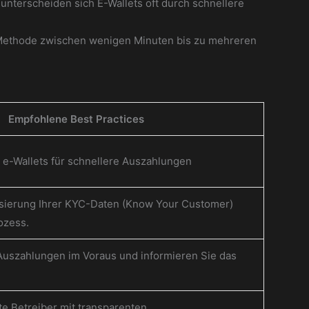
 unterscheiden sich E-Wallets oft durch schnellere
h Methode zwischen wenigen Minuten bis zu mehreren
Empfohlene Best Practices
e-Wallets für schnellere Auszahlungen
sierung Ihrer KYC-Daten (Know Your Customer)
ozess.
Auszahlungen im Voraus und informieren Sie das
te Betreiber mit transparenten