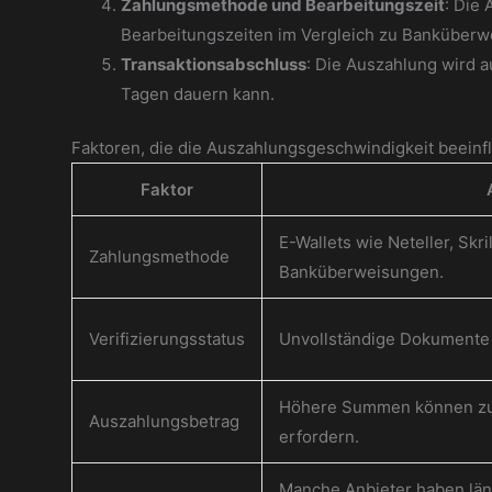
Zahlungsmethode und Bearbeitungszeit
: Die
Bearbeitungszeiten im Vergleich zu Banküberw
Transaktionsabschluss
: Die Auszahlung wird 
Tagen dauern kann.
Faktoren, die die Auszahlungsgeschwindigkeit beeinf
Faktor
E-Wallets wie Neteller, Skri
Zahlungsmethode
Banküberweisungen.
Verifizierungsstatus
Unvollständige Dokumente
Höhere Summen können zus
Auszahlungsbetrag
erfordern.
Manche Anbieter haben län