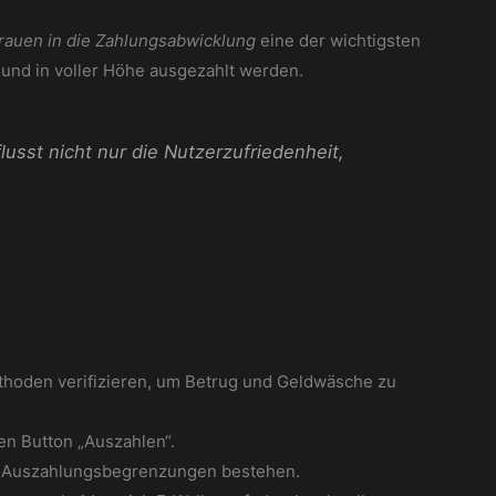
rauen in die Zahlungsabwicklung
eine der wichtigsten
n und in voller Höhe ausgezahlt werden.
usst nicht nur die Nutzerzufriedenheit,
ethoden verifizieren, um Betrug und Geldwäsche zu
ren Button „Auszahlen“.
der Auszahlungsbegrenzungen bestehen.