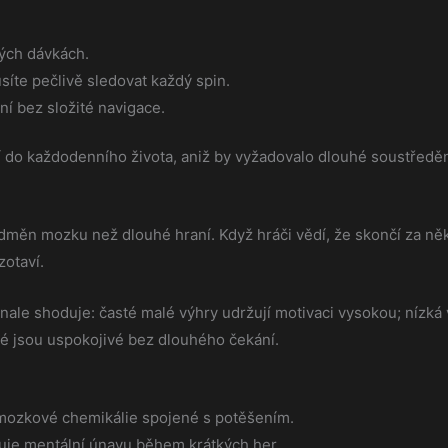
tkých dávkách.
íte pečlivě sledovat každý spin.
í bez složité navigace.
dí do každodenního života, aniž by vyžadovalo dlouhé soustředěn
dměn mozku než dlouhé hraní. Když hráči vědí, že skončí za ně
zotaví.
nale shoduje: časté malé výhry udržují motivaci vysokou; nízká
é jsou uspokojivé bez dlouhého čekání.
ozkové chemikálie spojené s potěšením.
uje mentální únavu během krátkých her.