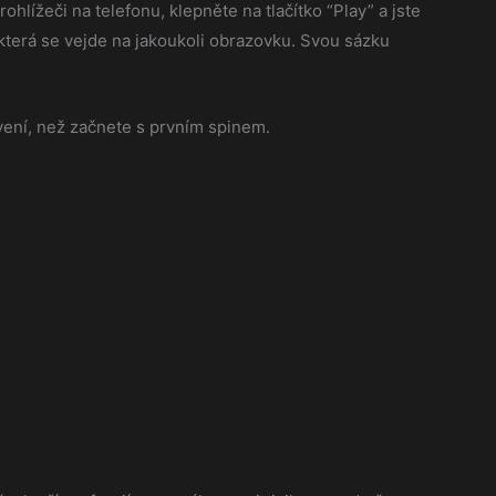
hlížeči na telefonu, klepněte na tlačítko “Play” a jste
, která se vejde na jakoukoli obrazovku. Svou sázku
vení, než začnete s prvním spinem.