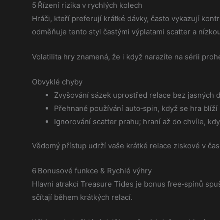
5 Řízení rizika v rychlých kolech
Hráči, kteří preferují krátké dávky, často vykazují kon
odměňuje tento styl častými výplatami scatter a nízkou 
Volatilita hry znamená, že i když narazíte na sérii pro
Obvyklé chyby
Zvyšování sázek uprostřed relace bez jasných d
Přehnané používání auto‑spin, když se hra blíží
Ignorování scatter prahu; hraní až do chvíle, kd
Vědomý přístup udrží vaše krátké relace ziskové v čas
6 Bonusové funkce & Rychlé výhry
Hlavní atrakcí Treasure Tides je bonus free‑spinů spu
sčítají během krátkých relací.