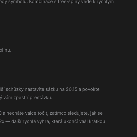
shody symbolů. Kombinace s free‑spiny vede k rychlým
plínu.
ší schůzky nastavíte sázku na $0.15 a povolíte
rý vám zpestří přestávku.
 a necháte válce točit, zatímco sledujete, jak se
2x — další rychlá výhra, která ukončí vaši krátkou