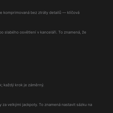
je komprimovaná bez ztráty detailů — klíčová
bo slabého osvětlení v kanceláři. To znamená, že
k; každý krok je záměrný.
y za velkými jackpoty. To znamená nastavit sázku na