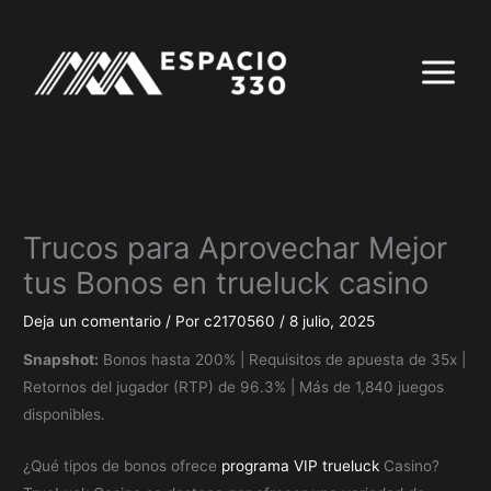
Ir
al
contenido
Trucos para Aprovechar Mejor
tus Bonos en trueluck casino
Deja un comentario
/ Por
c2170560
/
8 julio, 2025
Snapshot:
Bonos hasta 200% | Requisitos de apuesta de 35x |
Retornos del jugador (RTP) de 96.3% | Más de 1,840 juegos
disponibles.
¿Qué tipos de bonos ofrece
programa VIP trueluck
Casino?