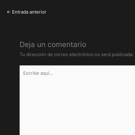
←
Entrada anterior
Deja un comentario
Tu dirección de correo electrónico no será publicada.
Escribe
aquí...