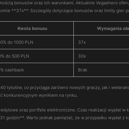
pnością bonusów oraz ich warunkami. Aktualnie Vegashero ofe
iomie **37x**. Szczegóły dotyczące bonusów oraz limity gier p
Kwota bonusu
Wymagania ob
00% do 1000 PLN
37x
0% do 500 PLN
30x
0% cashback
Brak
840 tytułów, co przyciąga zarówno nowych graczy, jak i weteran
ość konkurencyjnym wynikiem na rynku.
kredytowe oraz portfele elektroniczne. Czas realizacji wypłat 
**31 godzin**. Warto jednak pamiętać, że w przypadku wypłat z