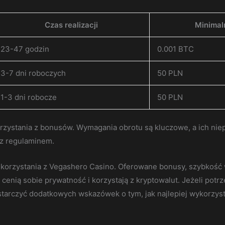
Czas realizacji
Minimal
23-47 godzin
0.001 BTC
3-7 dni roboczych
50 PLN
1-3 dni robocze
50 PLN
rzystania z bonusów. Wymagania obrotu są kluczowe, a ich nie
 z regulaminem.
korzystania z Vegashero Casino. Oferowane bonusy, szybkość wy
y cenią sobie prywatność i korzystają z kryptowalut. Jeżeli pot
starczyć dodatkowych wskazówek o tym, jak najlepiej wykorzys