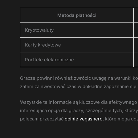
Metoda płatności
Kryptowaluty
Karty kredytowe
Portfele elektroniczne
Gracze powinni również zwrócić uwagę na warunki ko
zatem zainwestować czas w dokładne zapoznanie się
Wszystkie te informacje są kluczowe dla efektywnego 
interesującą opcją dla graczy, szczególnie tych, którz
polecam przeczytać
opinie vegashero
, które mogą do