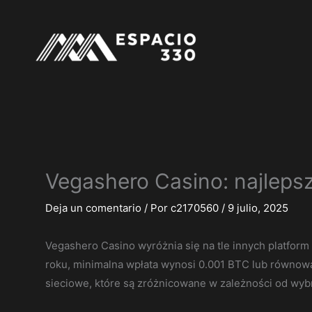
Ir
al
contenido
Vegashero Casino: najlepsz
Deja un comentario
/ Por
c2170560
/
9 julio, 2025
Vegashero Casino wyróżnia się na tle innych platform
roku, minimalna wpłata wynosi 0.001 BTC lub równowa
sieciowe, które są zróżnicowane w zależności od wyb