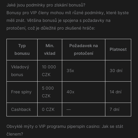
Jaké jsou podmínky pro získání bonusů?
Bonusy pro VIP členy mohou mít různé podmínky, které byste
měli znát. Většina bonusů je spojena s požadavky na
protočení, což je důležité pro zkušené hráče:
Typ
Min.
Požadavek na
Platnost
bonusu
vklad
protočení
Vkladový
10 000
35x
30 dní
bonus
CZK
5 000
Free spiny
40x
14 dní
CZK
Cashback
0 CZK
—
7 dní
Obvyklé mýty o VIP programu piperspin casino: Jak se stát
členem?