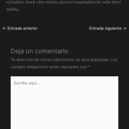
výhodám, které vám mohou pomoci maximalizovat vaše herní
zážitky.
←
Entrada anterior
Entrada siguiente
→
Deja un comentario
Tu dirección de correo electrónico no será publicada.
Los
campos obligatorios están marcados con
*
Escribe
aquí...