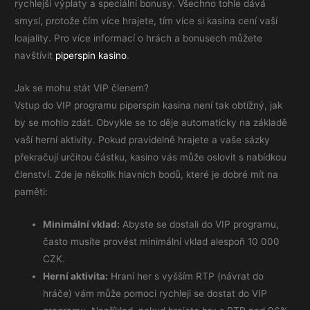
rychlejší výplaty a speciální bonusy. Všechno tohle dává
smysl, protože čím více hrajete, tím více si kasina cení vaší
loajality. Pro více informací o hrách a bonusech můžete
navštívit
piperspin kasino
.
Jak se mohu stát VIP členem?
Vstup do VIP programu piperspin kasina není tak obtížný, jak
by se mohlo zdát. Obvykle se to děje automaticky na základě
vaší herní aktivity. Pokud pravidelně hrajete a vaše sázky
překračují určitou částku, kasino vás může oslovit s nabídkou
členství. Zde je několik hlavních bodů, které je dobré mít na
paměti:
Minimální vklad:
Abyste se dostali do VIP programu,
často musíte provést minimální vklad alespoň 10 000
CZK.
Herní aktivita:
Hraní her s vyšším RTP (návrat do
hráče) vám může pomoci rychleji se dostat do VIP