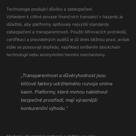
Technologie posilující důvěru a zabezpečení
Vzhledem k citlivé povaze finančních transakcí v hazardu je
důležité, aby platformy splňovaly nejvyšší standardy
zabezpečení a transparentnosti. Použití šifrovacích protokolů,
certifikací a pravidelných auditů je již dnes běžnou praxí, avšak
stále se posouvají dopředu, například smíšením blockchain
technologií nebo anonymními herními mechanismy.
„Transparentnost a důvěryhodnost jsou
klíčové faktory udržitelného rozvoje online
kasin. Platformy, které mohou nabídnout
bezpečné prostředí, mají výraznější
konkurenční výhodu.“