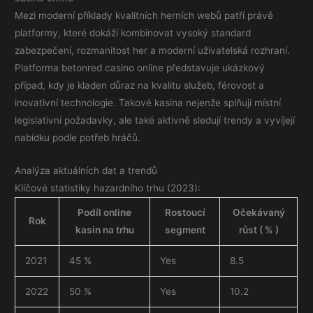
Mezi moderní příklady kvalitních herních webů patří právě
platformy, které dokáží kombinovat vysoký standard
zabezpečení, rozmanitost her a moderní uživatelská rozhraní.
Platforma betonred casino online představuje ukázkový
případ, kdy je kladen důraz na kvalitu služeb, férovost a
inovativní technologie. Takové kasina nejenže splňují místní
legislativní požadavky, ale také aktivně sledují trendy a vyvíjejí
nabídku podle potřeb hráčů.
Analýza aktuálních dat a trendů
Klíčové statistiky hazardního trhu (2023):
Podíl online
Rostoucí
Očekávaný
Rok
kasin na trhu
segment
růst ( % )
2021
45 %
Yes
8.5
2022
50 %
Yes
10.2