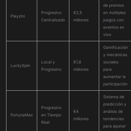
de premios
Progresivo
€2,5
en múltiples
Playzini
Centralizado
millones
juegos con
eventos en
vivo
Gamificación
y mecánicas
Local y
€1,8
sociales
LuckySpin
Progresivo
millones
para
aumentar la
participación
Sistema de
predicción y
Progresivo
€4
análisis de
FortunaMax
en Tiempo
millones
tendencias
Real
para ajustar