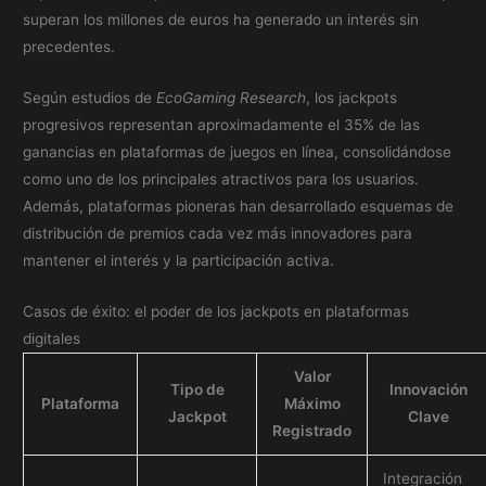
superan los millones de euros ha generado un interés sin
precedentes.
Según estudios de
EcoGaming Research
, los jackpots
progresivos representan aproximadamente el 35% de las
ganancias en plataformas de juegos en línea, consolidándose
como uno de los principales atractivos para los usuarios.
Además, plataformas pioneras han desarrollado esquemas de
distribución de premios cada vez más innovadores para
mantener el interés y la participación activa.
Casos de éxito: el poder de los jackpots en plataformas
digitales
Valor
Tipo de
Innovación
Plataforma
Máximo
Jackpot
Clave
Registrado
Integración