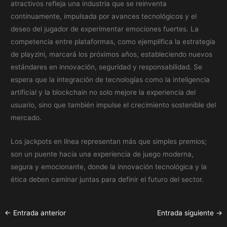
atractivos refleja una industria que se reinventa
continuamente, impulsada por avances tecnológicos y el
deseo del jugador de experimentar emociones fuertes. La
competencia entre plataformas, como ejemplifica la estrategia
de playzini, marcará los próximos años, estableciendo nuevos
estándares en innovación, seguridad y responsabilidad. Se
espera que la integración de tecnologías como la inteligencia
artificial y la blockchain no solo mejore la experiencia del
usuario, sino que también impulse el crecimiento sostenible del
mercado.
Los jackpots en línea representan más que simples premios;
son un puente hacia una experiencia de juego moderna,
segura y emocionante, donde la innovación tecnológica y la
ética deben caminar juntas para definir el futuro del sector.
←
Entrada anterior
Entrada siguiente
→