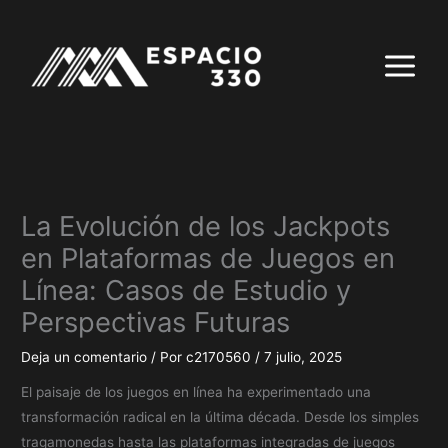
Ir
al
contenido
La Evolución de los Jackpots
en Plataformas de Juegos en
Línea: Casos de Estudio y
Perspectivas Futuras
Deja un comentario
/ Por
c2170560
/
7 julio, 2025
El paisaje de los juegos en línea ha experimentado una
transformación radical en la última década. Desde los simples
tragamonedas hasta las plataformas integradas de juegos