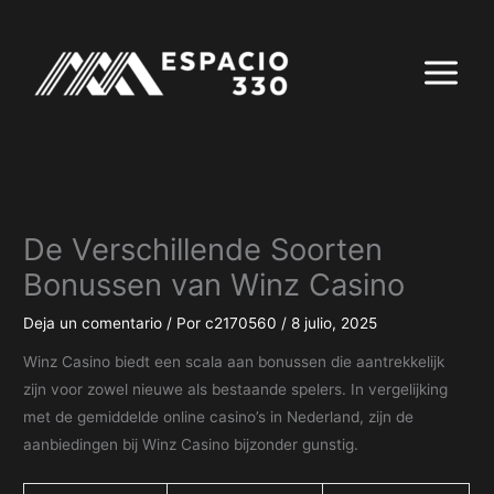
Ir
al
contenido
De Verschillende Soorten
Bonussen van Winz Casino
Deja un comentario
/ Por
c2170560
/
8 julio, 2025
Winz Casino biedt een scala aan bonussen die aantrekkelijk
zijn voor zowel nieuwe als bestaande spelers. In vergelijking
met de gemiddelde online casino’s in Nederland, zijn de
aanbiedingen bij Winz Casino bijzonder gunstig.