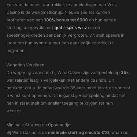
Een van de meest aantrekkelijke aanbiedingen van Winz
Casino is de welkomstbonus. Nieuwe spelers kunnen
profiteren van een
100% bonus tot €500
op hun eerste
storting, aangevuld met
gratis spins winz
die de
speelmogelijkheden aanzienlijk vergroten. Dit stelt spelers in
staat om hun avontuur met een aanzienlijk voordeel te
beginnen.
Wagering Vereisten
De wagering vereisten bij Winz Casino zijn vastgesteld op
35x
,
wat relatief laag is vergeleken met andere casino’s. Dit
betekent dat u de bonuswaarde 35 keer moet inzetten voordat
u winst kunt opnemen. Dit is gunstig voor spelers, omdat het
hen in staat stelt om sneller toegang te krijgen tot hun
winsten.
Minimale Storting en Opnametijd
Bij Winz Casino is de
minimale storting slechts €10
, waardoor