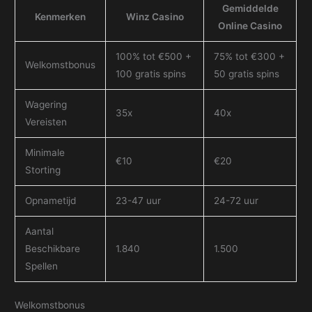
Gemiddelde
Kenmerken
Winz Casino
Online Casino
100% tot €500 +
75% tot €300 +
Welkomstbonus
100 gratis spins
50 gratis spins
Wagering
35x
40x
Vereisten
Minimale
€10
€20
Storting
Opnametijd
23-47 uur
24-72 uur
Aantal
Beschikbare
1.840
1.500
Spellen
Welkomstbonus