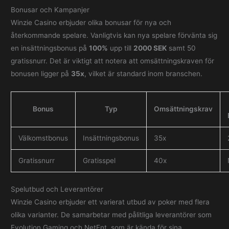
Bonusar och Kampanjer
Winzie Casino erbjuder olika bonusar för nya och
återkommande spelare. Vanligtvis kan nya spelare förvänta sig
en insättningsbonus på
100%
upp till
2000 SEK
samt 50
gratissnurr. Det är viktigt att notera att omsättningskraven för
bonusen ligger på
35x
, vilket är standard inom branschen.
Bonus
Typ
Omsättningskrav
Välkomstbonus
Insättningsbonus
35x
Gratissnurr
Gratisspel
40x
Spelutbud och Leverantörer
Winzie Casino erbjuder ett varierat utbud av poker med flera
olika varianter. De samarbetar med pålitliga leverantörer som
Evolution Gaming och NetEnt, som är kända för sina