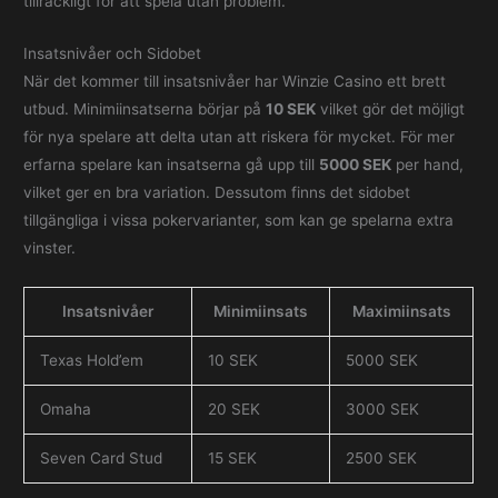
tillräckligt för att spela utan problem.
Insatsnivåer och Sidobet
När det kommer till insatsnivåer har Winzie Casino ett brett
utbud. Minimiinsatserna börjar på
10 SEK
vilket gör det möjligt
för nya spelare att delta utan att riskera för mycket. För mer
erfarna spelare kan insatserna gå upp till
5000 SEK
per hand,
vilket ger en bra variation. Dessutom finns det sidobet
tillgängliga i vissa pokervarianter, som kan ge spelarna extra
vinster.
Insatsnivåer
Minimiinsats
Maximiinsats
Texas Hold’em
10 SEK
5000 SEK
Omaha
20 SEK
3000 SEK
Seven Card Stud
15 SEK
2500 SEK