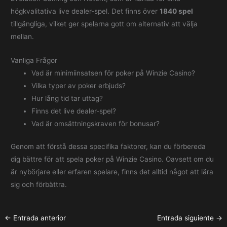
högkvalitativa live dealer-spel. Det finns över
1840 spel
tillgängliga, vilket ger spelarna gott om alternativ att välja
mellan.
Vanliga Frågor
Vad är minimiinsatsen för poker på Winzie Casino?
Vilka typer av poker erbjuds?
Hur lång tid tar uttag?
Finns det live dealer-spel?
Vad är omsättningskraven för bonusar?
Genom att förstå dessa specifika faktorer, kan du förbereda
dig bättre för att spela poker på Winzie Casino. Oavsett om du
är nybörjare eller erfaren spelare, finns det alltid något att lära
sig och förbättra.
←
Entrada anterior
Entrada siguiente
→