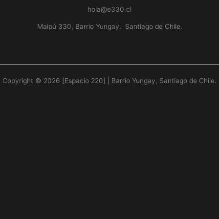
hola@e330.cl
Maipú 330, Barrio Yungay. Santiago de Chile.
Copyright © 2026 [Espacio 220] | Barrio Yungay, Santiago de Chile.