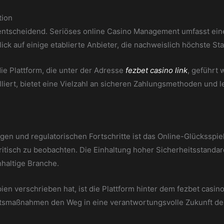
tion
m entscheidend. Seriöses online Casino Management umfasst ein
lick auf einige etablierte Anbieter, die nachweislich höchste St
e Plattform, die unter der Adresse
fezbet casino link
, geführt
lliert, bietet eine Vielzahl an sicheren Zahlungsmethoden un
en und regulatorischen Fortschritte ist das Online-Glücksspiel
 kritisch zu beobachten. Die Einhaltung hoher Sicherheitsstand
hhaltige Branche.
pien verschrieben hat, ist die Plattform hinter dem fezbet casin
itsmaßnahmen den Weg in eine verantwortungsvolle Zukunft de