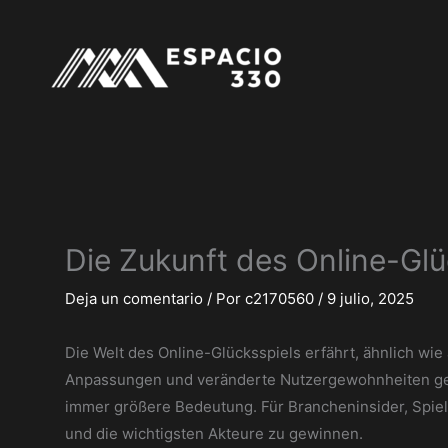
Ir
al
contenido
Die Zukunft des Online-Glü
Deja un comentario
/ Por
c2170560
/
9 julio, 2025
Die Welt des Online-Glücksspiels erfährt, ähnlich wie
Anpassungen und veränderte Nutzergewohnheiten geprä
immer größere Bedeutung. Für Brancheninsider, Spiele
und die wichtigsten Akteure zu gewinnen.