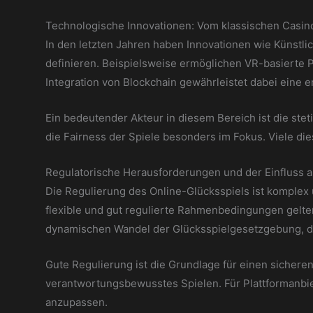
Technologische Innovationen: Vom klassischen Casino 
In den letzten Jahren haben Innovationen wie Künstlich
definieren. Beispielsweise ermöglichen VR-basierte Pl
Integration von Blockchain gewährleistet dabei eine 
Ein bedeutender Akteur in diesem Bereich ist die stet
die Fairness der Spiele besonders im Fokus. Viele di
Regulatorische Herausforderungen und der Einfluss a
Die Regulierung des Online-Glücksspiels ist komplex u
flexible und gut regulierte Rahmenbedingungen gelten
dynamischen Wandel der Glücksspielgesetzgebung, d
Gute Regulierung ist die Grundlage für einen sichere
verantwortungsbewusstes Spielen. Für Plattformanbie
anzupassen.