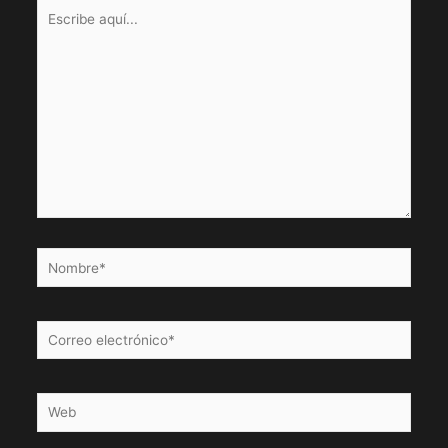
Escribe
aquí...
Nombre*
Correo
electrónico*
Web