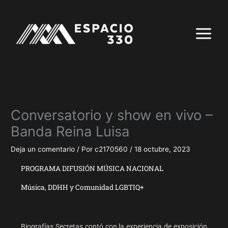
Ir
al
contenido
Conversatorio y show en vivo –
Banda Reina Luisa
Deja un comentario
/ Por
c2170560
/
18 octubre, 2023
PROGRAMA DIFUSIÓN MÚSICA NACIONAL
Música, DDHH y Comunidad LGBTIQ+
Biografías Secretas contó con la experiencia de exposición