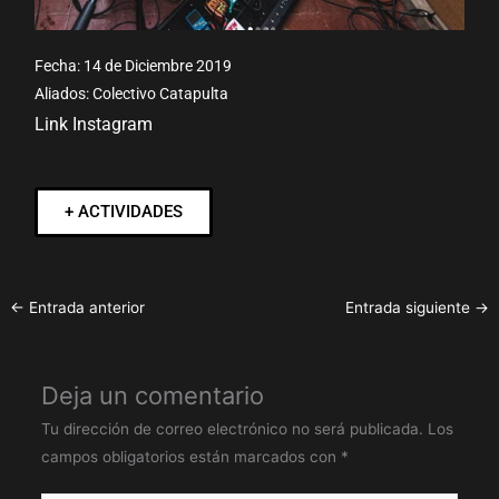
Fecha:
14 de Diciembre 2019
Aliados:
Colectivo Catapulta
Link Instagram
+ ACTIVIDADES
←
Entrada anterior
Entrada siguiente
→
Deja un comentario
Tu dirección de correo electrónico no será publicada.
Los
campos obligatorios están marcados con
*