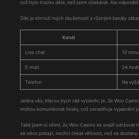
což bylo trochu déle, než jsem očekával. Ale odpověď
Zde je shrnutí mých zkušeností s různými kanály záka
Kanál
Live chat
12 minu
E-mail
24 hod
Telefon
Na vyžá
Jedna věc, kterou bych rád vyzdvihl, je, že Woo Casi
mohou komunikovat česky, což usnadňuje vyjasnění ja
Také jsem si všiml, že Woo Casino se snaží udržovat t
se něco pokazí, nechci čekat věčnost, než se dostanu 