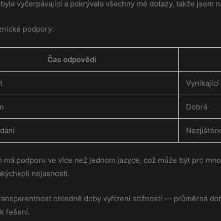
 byla vyčerpávající a pokrývala všechny mé dotazy, takže jsem 
znické podpory:
Čas odpovědi
t
Vynikající
in
Dobrá
dání
Nezjištěn
no má podporu ve více než jednom jazyce, což může být pro mno
kýchkoli nejasností.
ransparentnost ohledně doby vyřízení stížností — průměrná doba
k řešení.