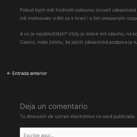
Pokud bych měl hodnotit celkovou úroveň zákaznické 
mě motivovalo vrátit se k hraní i s tím omezeným rozp
A co je nejdůležitější? Vždy je dobré mít někoho, na 
Casino, máte jistotu, že jejich zákaznická podpora je t
←
Entrada anterior
Deja un comentario
Tu dirección de correo electrónico no será publicada.
Escribe