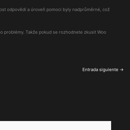
lost odpovědí a úroveň pomoci byly nadprůměrné, což
nebo problémy. Takže pokud se rozhodnete zkusit Woo
Entrada siguiente
→