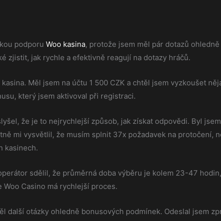
ckou podporu
Woo kasina
, protože jsem měl pár dotazů ohledně
jistit, jak rychle a efektivně reagují na dotazy hráčů.
 kasina. Měl jsem na účtu 1 500 CZK a chtěl jsem vyzkoušet něja
u, který jsem aktivoval při registraci.
lyšel, že je to nejrychlejší způsob, jak získat odpovědi. Byl j
tně mi vysvětlil, že musím splnit 37x požadavek na protočení, n
h kasinech.
i operátor sdělil, že průměrná doba výběru je kolem 23-47 hodin,
že Woo Casino má rychlejší proces.
l další otázky ohledně bonusových podmínek. Odeslal jsem zprá