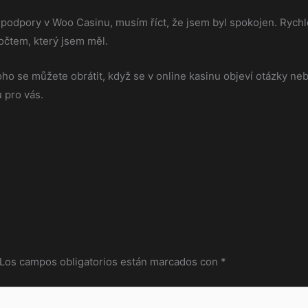
podpory v Woo Casinu, musím říct, že jsem byl spokojen. Rych
očtem, který jsem měl.
koho se můžete obrátit, když se v online kasinu objeví otázky 
u pro vás.
Los campos obligatorios están marcados con
*