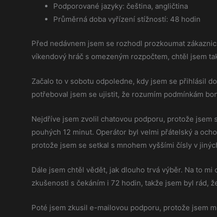
Podporované jazyky: čeština, angličtina
Průměrná doba vyřízení stížností: 48 hodin
Před nedávnem jsem se rozhodl prozkoumat zákazni
víkendový hráč s omezeným rozpočtem, chtěl jsem také z
Začalo to v sobotu odpoledne, kdy jsem se přihlásil do
potřeboval jsem se ujistit, že rozumím podmínkám bonus
Nejdříve jsem zvolil chatovou podporu, protože jsem s
pouhých 12 minut. Operátor byl velmi přátelský a ocho
protože jsem se setkal s mnohem vyššími čísly v jinýc
Dále jsem chtěl vědět, jak dlouho trvá výběr. Na to m
zkušenosti s čekáním i 72 hodin, takže jsem byl rád, 
Poté jsem zkusil e-mailovou podporu, protože jsem mě