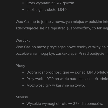
Czas wypłaty: 23-47 godzin
Liczba gier: około 1,840
Woo Casino to jedno z nowszych miejsc w polskim inte
zdecydujecie się na rejestrację, sprawdźmy, co tak n
Werdykt
Woo Casino może przyciągać nowe osoby atrakcyjną ofe
oczekiwania, mogą być zaskakujące. Przed podjęciem 
Plusy
Dobra różnorodność gier — ponad 1,840 tytułó
Przyzwoite RTP na wielu automatach — średnio
Możliwość gry w kasynie na żywo.
Minusy
Wysokie wymogi obrotu — 37x dla bonusów.