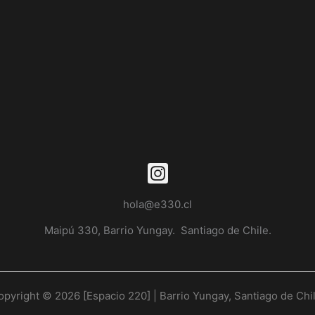
hola@e330.cl
Maipú 330, Barrio Yungay. Santiago de Chile.
opyright © 2026 [Espacio 220] | Barrio Yungay, Santiago de Chil