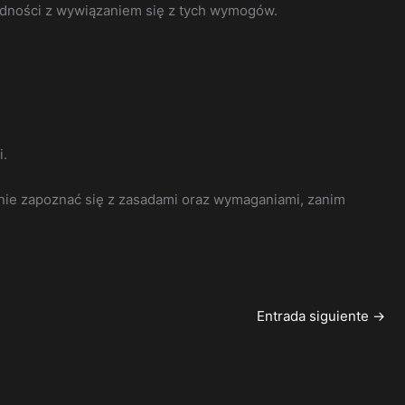
trudności z wywiązaniem się z tych wymogów.
i.
dnie zapoznać się z zasadami oraz wymaganiami, zanim
Entrada siguiente
→