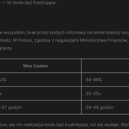
 — to może być frustrujące.
e wszystkim, brak przejrzystych informacji na temat licencji m
alność. W Polsce, zgodnie z regulacjami Ministerstwa Finansów
raczy.
Woo Casino
.3%
94-96%
x
25-35x
-47 godzin
24-48 godzin
ne, ale ich realizacja może być trudniejsza, niż się wydaje. 