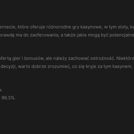
rnecie, które oferuje różnorodne gry kasynowe, w tym sloty, k
aprawdę ma do zaoferowania, a także jakie mogą być potencjalne
rtą gier i bonusów, ale należy zachować ostrożność. Niektóre 
decyzji, warto dobrze zrozumieć, co się kryje za tym kasynem,
w.
 96.3%.