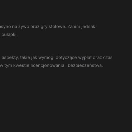
asyno na żywo oraz gry stołowe. Zanim jednak
 pułapki.
aspekty, takie jak wymogi dotyczące wypłat oraz czas
 w tym kwestie licencjonowania i bezpieczeństwa.