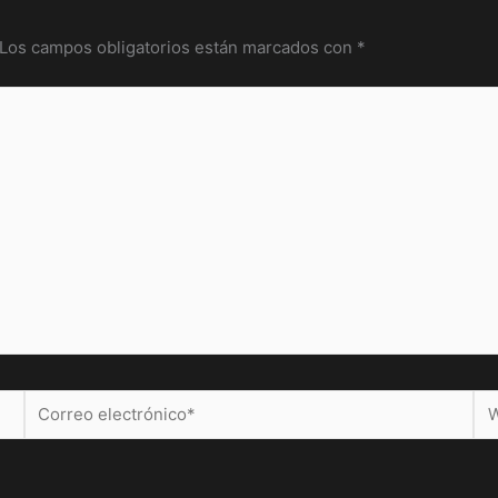
Los campos obligatorios están marcados con
*
Correo
We
electrónico*