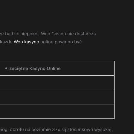
oże budzić niepokój. Woo Casino nie dostarcza
, każde
Woo kasyno
online powinno być
Przeciętne Kasyno Online
Wymogi obrotu na poziomie 37x są stosunkowo wysokie,