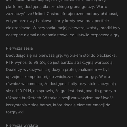
platformę dostępną dla szerokiego grona graczy. Warto
zaznaczyć, że Unlimit Casino oferuje różne metody płatności,
w tym przelewy bankowe, karty kredytowe oraz portfele
elektroniczne. W przypadku mojej pierwszej wpłaty, środki były
dostępne niemal natychmiastowo, co ułatwiło rozpoczęcie gry.
Pierwsza sesja
Decydując się na pierwszą grę, wybrałem stół do blackjacka.
RTP wynosi tu 99.5%, co jest bardzo atrakcyjną wartością.
Dealerzy wykazywali się dużym profesjonalizmem — byli
uprzejmi i kompetentni, co zwiększało komfort gry. Warto
również wspomnieć, że dostępne limity przy stole zaczynają
się od 10 PLN, co sprawia, że gra jest dostępna dla graczy o
różnych budżetach. W trakcie sesji zauważyłem możliwość
korzystania z side betów, które dodają element emocji do
rozgrywki.
Pierwsza wypłata