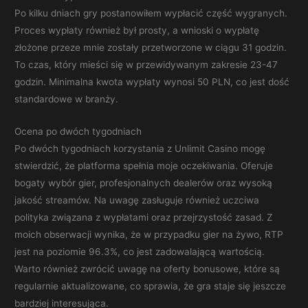
Po kilku dniach gry postanowiłem wypłacić część wygranych.
Proces wypłaty również był prosty, a wnioski o wypłatę
złożone przeze mnie zostały przetworzone w ciągu 31 godzin.
To czas, który mieści się w przewidywanym zakresie 23-47
godzin. Minimalna kwota wypłaty wynosi 50 PLN, co jest dość
standardowe w branży.
Ocena po dwóch tygodniach
Po dwóch tygodniach korzystania z Unlimit Casino mogę
stwierdzić, że platforma spełnia moje oczekiwania. Oferuje
bogaty wybór gier, profesjonalnych dealerów oraz wysoką
jakość streamów. Na uwagę zasługuje również uczciwa
polityka związana z wypłatami oraz przejrzystość zasad. Z
moich obserwacji wynika, że w przypadku gier na żywo, RTP
jest na poziomie 96.3%, co jest zadowalającą wartością.
Warto również zwrócić uwagę na oferty bonusowe, które są
regularnie aktualizowane, co sprawia, że gra staje się jeszcze
bardziej interesująca.