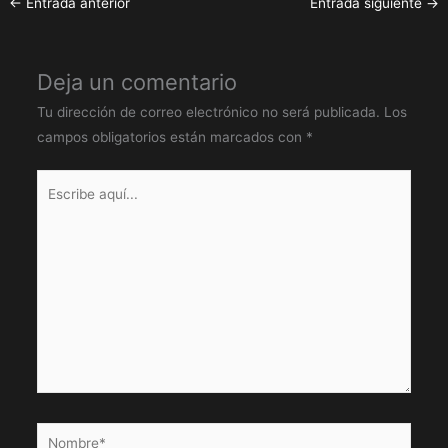
←
Entrada anterior
Entrada siguiente
→
Deja un comentario
Tu dirección de correo electrónico no será publicada.
Los
campos obligatorios están marcados con
*
Escribe
aquí...
Nombre*