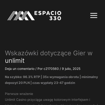
Ir
al
contenido
Wskazówki dotyczące Gier w
unlimit
Deja un comentario
/ Por
c2170560
/
9 julio, 2025
Na szybko: 96.3% RTP | 35x wymagania obrotu | minimalny
depozyt 20 PLN | czas wypłaty 23-47 godzin
Pierwsze wrażenie
Unlimit Casino przyciąga uwagę kolorowym interfejsem i